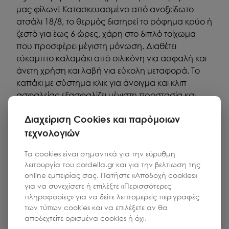
μας φίλων! Κατασκευασμένο από ανοξείδωτο
ατσάλι 18/8, το θερμός διατηρεί το ρόφημα κρύο ή
ζεστό για έως 6 ώρες, χάρη στο διπλό τοίχωμα
που προσφέρει μέγιστη μόνωση. Διαθέτει
εύκαμπτο καλαμάκι από σιλικόνη για ασφαλή και
άνετη χρήση και λαβή για εύκολη μεταφορά. Το
καπάκι με σύστημα κλικ για άνοιγμα και κλιπ
ασφαλείας εξασφαλίζει μέγιστη προστασία και
100% στεγανότητα. Επιπλέον, διαθέτει μεγάλο
Διαχείριση Cookies και παρόμοιων
στόμιο για εύκολο καθαρισμό. Με πολύχρωμα
design και επίστρωση πούδρας μεγάλης αντοχής,
τεχνολογιών
αποτελεί τον ιδανικό σύντροφο για τις καθημερινές
Τα cookies είναι σημαντικά για την εύρυθμη
δραστηριότητες των παιδιών.
λειτουργία του cordella.gr και για την βελτίωση της
online εμπειρίας σας. Πατήστε «Αποδοχή cookies»
για να συνεχίσετε ή επιλέξτε «Περισσότερες
πληροφορίες» για να δείτε λεπτομερείς περιγραφές
των τύπων cookies και να επιλέξετε αν θα
αποδεχτείτε ορισμένα cookies ή όχι.